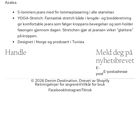
Azalea.
5-lommers jeans med fin lommeplassering i alle størrelser.
YOGA-Stretch: Fantastisk stretch både i lengde- og bredderetning
gir komfortable jeans som følger kroppens bevegelser og som holder
fasongen gjennom dagen. Stretchen gjør at jeansen virker "glattere"
på kroppen.
Designet i Norge og produsert i Tunisia
Handle
Meld deg på
nyhetsbrevet
E-
post
© 2026
Denim Destination
, Drevet av Shopify
Retningslinjer for angrerett
Vilkår for bruk
Facebook
Instagram
Tiktok