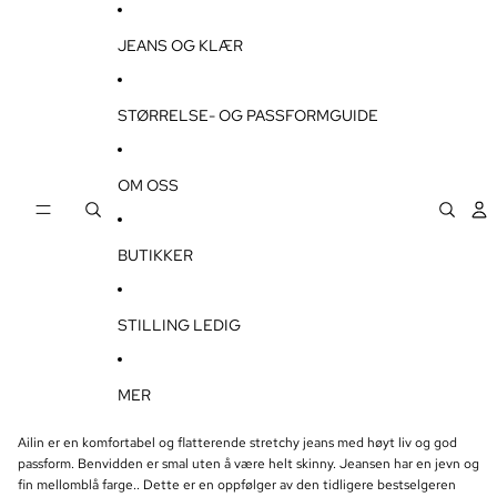
GÅ VIDERE TIL INNHOLDET
JEANS OG KLÆR
STØRRELSE- OG PASSFORMGUIDE
OM OSS
BUTIKKER
STILLING LEDIG
MER
Ailin er en komfortabel og flatterende stretchy jeans med høyt liv og god
passform. Benvidden er smal uten å være helt skinny.
Jeansen har en jevn og
fin mellomblå farge.
.
Dette er en oppfølger av den tidligere bestselgeren