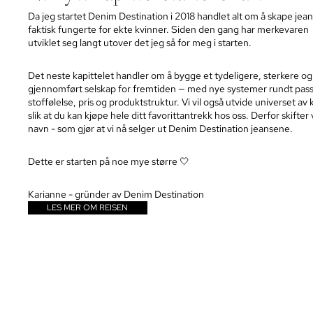
Da jeg startet Denim Destination i 2018 handlet alt om å skape jea
faktisk fungerte for ekte kvinner. Siden den gang har merkevaren
utviklet seg langt utover det jeg så for meg i starten.
Det neste kapittelet handler om å bygge et tydeligere, sterkere o
gjennomført selskap for fremtiden — med nye systemer rundt pas
stoffølelse, pris og produktstruktur. Vi vil også utvide universet av 
slik at du kan kjøpe hele ditt favorittantrekk hos oss. Derfor skifter 
navn - som gjør at vi nå selger ut Denim Destination jeansene.
Dette er starten på noe mye større 🤍
Karianne - gründer av Denim Destination
LES MER OM REISEN