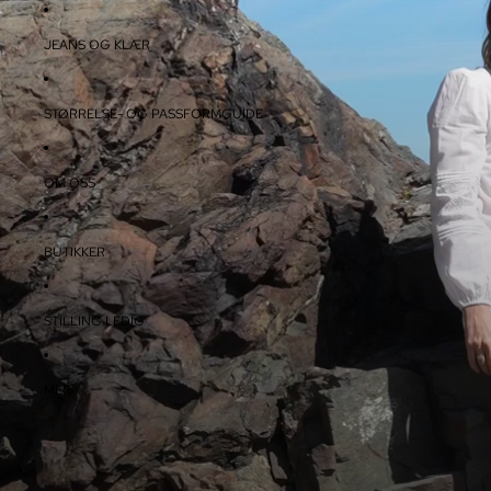
GÅ VIDERE TIL INNHOLDET
JEANS OG KLÆR
STØRRELSE- OG PASSFORMGUIDE
OM OSS
BUTIKKER
STILLING LEDIG
MER