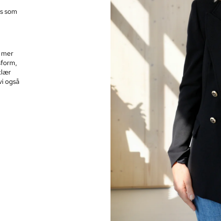
ns som
g mer
sform,
klær
vi også