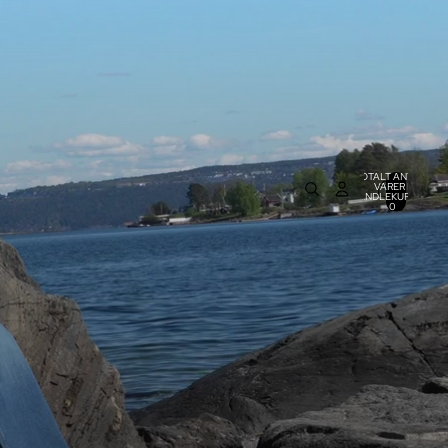
TOTALT ANTALL
VARER I
0
HANDLEKURVEN:
0