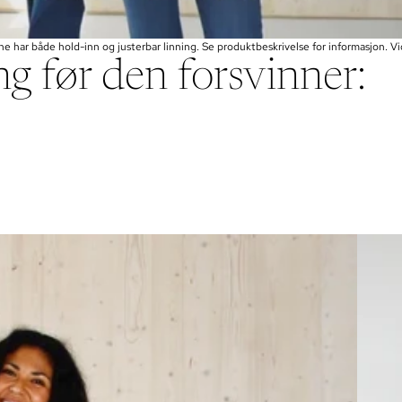
ne har både hold-inn og justerbar linning. Se produktbeskrivelse for informasjon. V
ng før den forsvinner:
STRAIG