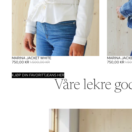
MARINA JACKET WHITE
MARINA JACK
SALG
SALG
750,00 KR
1.500,00 KR
750,00 KR
1.5
KJØP DIN FAVORITTJEANS HER
Våre lekre go