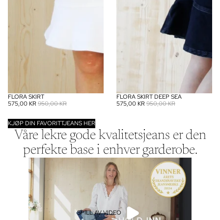
FLORA SKIRT
FLORA SKIRT DEEP SEA
SALG
SALG
575,00 KR
950,00 KR
575,00 KR
950,00 KR
KJØP DIN FAVORITTJEANS HER
Våre lekre gode kvalitetsjeans er den
perfekte base i enhver garderobe.
SPILL AV VIDEO