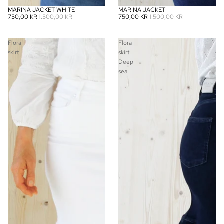
MARINA JACKET WHITE
MARINA JACKET
SALG
SALG
750,00 KR
1.500,00 KR
750,00 KR
1.500,00 KR
Flora
Flora
skirt
skirt
Deep
sea