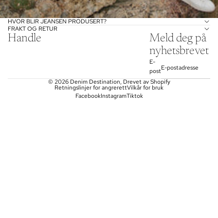
HVOR BLIR JEANSEN PRODUSERT?
FRAKT OG RETUR
Handle
Meld deg på
nyhetsbrevet
E-
post
© 2026
Denim Destination
, Drevet av Shopify
Retningslinjer for angrerett
Vilkår for bruk
Facebook
Instagram
Tiktok