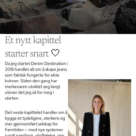
Et nytt kapittel
starter snart 🤍
Da jeg startet Denim Destination i
2018 handlet alt om å skape jeans
som faktisk fungerte for ekte
kvinner. Siden den gang har
merkevaren utviklet seg langt
utover det jeg så for meg i
starten.
Det neste kapittelet handler om å
bygge et tydeligere, sterkere og
mer gjennomført selskap for
fremtiden — med nye systemer
rundt passform, stoffølelse, pris